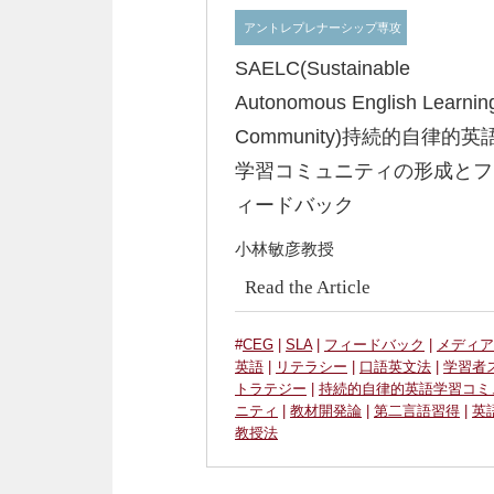
アントレプレナーシップ専攻
SAELC(Sustainable
Autonomous English Learnin
Community)持続的自律的英
学習コミュニティの形成とフ
ィードバック
小林敏彦教授
Read the Article
#
CEG
|
SLA
|
フィードバック
|
メディア
英語
|
リテラシー
|
口語英文法
|
学習者
トラテジー
|
持続的自律的英語学習コミ
ニティ
|
教材開発論
|
第二言語習得
|
英
教授法