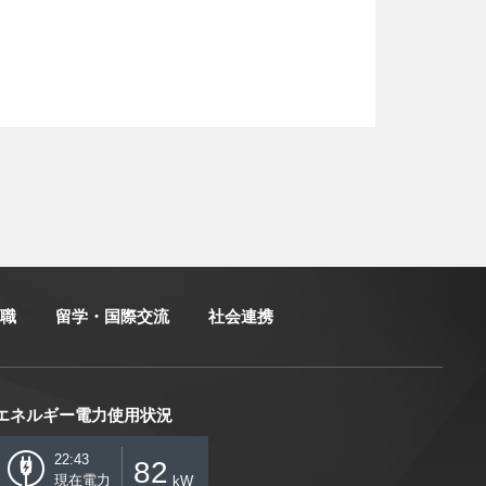
職
留学・国際交流
社会連携
エネルギー電力使用状況
22:43
82
現在電力
kW