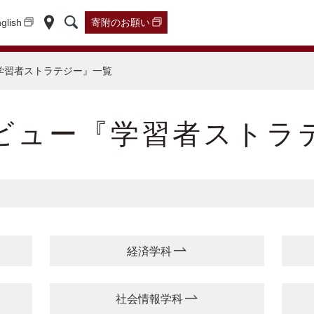
glish
寄附の
お願い
学習者ストラテジー』一覧
ビュー『学習者ストラ
経済学科
社会情報学科