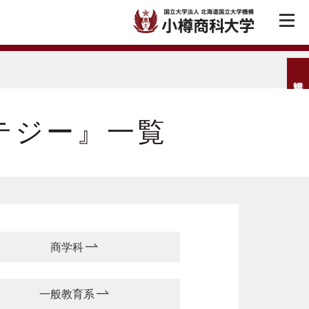
テジー』一覧
商学科
一般教育系