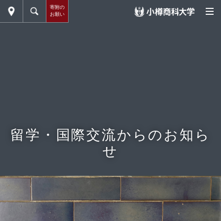
寄附の
お願い
留学・国際交流からのお知ら
せ