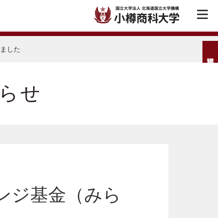
れました
らせ
ンジ基金（みら