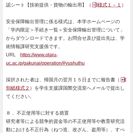
認シート【技術提供・貨物の輸出用】（
様式１－１
）
安全保障輸出管理に係る様式は、本学ホームページの
「学内限定＞手続き一覧＞安全保障輸出管理について」
からダウンロードできます。お問合せ及び提出先は、学
術情報課研究支援係です。
URL
https://www.otaru-
uc.ac.jp/gakunai/operation/#yushuthu
採択された者は、帰国月の翌月１５日までに報告書（
別紙様式２
）を学生支援課国際交流室へメールで提出し
てください。
８． 不正使用等に対する措置
研究者等による競争的資金等の不正使用等や教育研究活
動における不正行為（ねつ造、改ざん、盗用等）、すべ