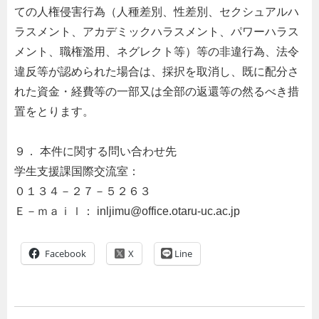
ての人権侵害行為（人種差別、性差別、セクシュアルハ
ラスメント、アカデミックハラスメント、パワーハラス
メント、職権濫用、ネグレクト等）等の非違行為、法令
違反等が認められた場合は、採択を取消し、既に配分さ
れた資金・経費等の一部又は全部の返還等の然るべき措
置をとります。
９． 本件に関する問い合わせ先
学生支援課国際交流室：
０１３４－２７－５２６３
Ｅ－ｍａｉｌ： inljimu@office.otaru-uc.ac.jp
Facebook
Line