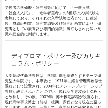
受験者の学修歴・研究歴等に応じて、「一般入試」、
「社会人入試」、「進学者選考」の3種類の入学試験を
実施しており、それぞれの入学試験に応じて、口述試
験、成績証明書、研究業績等及び研究計画書により、研
究者としての素養及び専門的知識に裏打ちされた深い見
識を総合的に判断します。
ディプロマ・ポリシー及びカリキ
ュラム・ポリシー
大学院現代商学専攻は、学部組織を基礎とするテーマ研
究型大学院です。本専攻は、1971年に経営管理専攻修士
課程として設置され、2004年にアントレプレナーシップ
専攻が設置されたことに伴い、現代商学専攻修士課程へ
と改称し、その後、2007年に博士後期課程が設置され、
現代商学専攻博士（前期・後期）課程となり現在に至っ
ています。その間、一貫して、商学分野の研究者をはじ