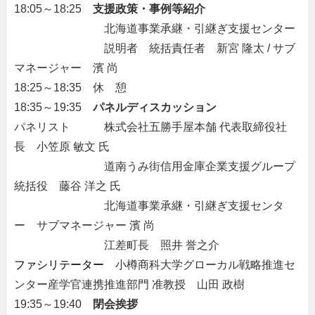
18:05～18:25
・
支援政策・事例等紹介
・・・・・・・・
北海道事業承継・引継ぎ支援センター
・・・・・・・・
説明者 統括責任者 新宮 隆太 / サブ
マネージャー 濱 尚
18:25～18:35
・
休 憩
18:35～19:35
・
パネルディスカッション
パネリスト
・・・
株式会社五勝手屋本舗 代表取締役社
長 小笠原 敏文 氏
・・・・・・・・
道南うみ街信用金庫企業支援グループ
統括役 藤谷 洋之 氏
・・・・・・・・
北海道事業承継・引継ぎ支援センタ
ー サブマネージャー 濱 尚
・・・・・・・・
江差町長 照井 誉之介
ファシリテーター
・
小樽商科大学グローカル戦略推進セ
ンター産学官連携推進部門 准教授 山田 政樹
19:35～19:40
・
閉会挨拶