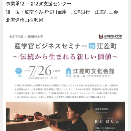
事業承継・引継ぎ支援センター
後 援：道南うみ街信用金庫
・
北洋銀行
・
江差商工会
・
北海道檜山振興局
・