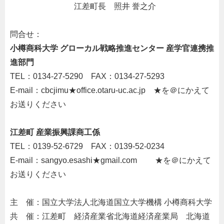
・・・・・・・・
江差町長 照井 誉之介
・
問合せ：
小樽商科大学 グローカル戦略推進センター 産学官連携推
進部門
TEL：0134-27-5290 FAX：0134-27-5293
E-mail：cbcjimu★office.otaru-uc.ac.jp
・
★を＠にかえて
お送りください
・
江差町 産業振興課商工係
TEL：0139-52-6729 FAX：0139-52-0234
E-mail：sangyo.esashi★gmail.com
・/
★を＠にかえて
お送りください
・
主 催：国立大学法人北海道国立大学機構 小樽商科大学
共 催：江差町
・
経済産業省北海道経済産業局
・
北海道