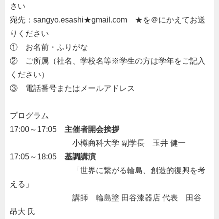
さい
宛先：sangyo.esashi★gmail.com ★を＠にかえてお送
りください
①
・
お名前・ふりがな
②
・
ご所属（社名、学校名等※学生の方は学年をご記入
ください）
③
・
電話番号またはメールアドレス
・
プログラム
17:00～17:05
・
主催者開会挨拶
・・・・・・・・
小樽商科大学 副学長 玉井 健一
17:05～18:05
・
基調講演
・・・・・・・・
「世界に繋がる輪島、創造的復興を考
える」
・・・・・・・・
講師
：
輪島塗 田谷漆器店 代表 田谷
昂大 氏