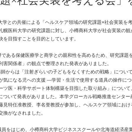
題×社会実装を考える会」
科大学との共催による「ヘルスケア領域の研究課題×社会実装を
札幌医科大学の研究課題に対し、小樽商科大学が社会実装の観
決を目指すことを目的としています。
野である保健医療学と商学との親和性を高めるため、研究課題
利害関係者」の観点で整理された発表がありました。
講師からは「注射ぎらいの子どもをなくすための戦略」について
が気になる児への支援 —学習・生活で使用する道具の操作につ
ーツ医・科学サポート体制構築を目指した取り組み」について、
」について発表がありました。本学グローカル戦略推進センター
藤見特任准教授、李名誉教授が参加し、ヘルスケア領域におけ
交換がなされました。
職員をはじめ、小樽商科大学ビジネススクールや北海道経済産