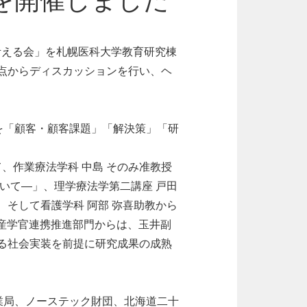
を開催しました
考える会」を札幌医科大学教育研究棟
点からディスカッションを行い、ヘ
を「顧客・顧客課題」「解決策」「研
、作業療法学科 中島 そのみ准教授
いて—」、理学療法学第二講座 戸田
そして看護学科 阿部 弥喜助教から
産学官連携推進部門からは、玉井副
る社会実装を前提に研究成果の成熟
業局、ノーステック財団、北海道二十