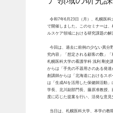
ア領域の研究課
□
令和7年6月23日（月）、札幌医
で開催しました。このセミナーは、
ルスケア領域における研究課題の解
□
今回は、過去に前例の少ない異分
究内容」「想定される顧客の数」「
札幌医科大学の看護学科 浅利 剛史
からは「手先の不器用さのある発達
創講師からは「北海道におけるスポ
は「生成AIを活用した保健師活動
学長、北川副部門長、藤原准教授、
度に応じた提案を行い、活発な意見
□
当日は、札幌医科大学、本学の教