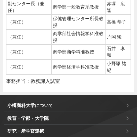
副センター長（兼
赤塚 広
商学部一般教育系教授
任）
隆
保健管理センター所長教
（兼任）
高橋 恭子
授
商学部社会情報学科准教
（兼任）
片岡 駿
授
石井 孝
（兼任）
商学部商学科准教授
和
小野塚 祐
（兼任）
商学部経済学科准教授
紀
事務担当：教務課入試室
小樽商科大学について
教育・学部・大学院
研究・産学官連携