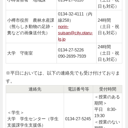
小樽警察署 地域課
0134-27-0110
（土日・祝
日も対応）
0134-32-4111（内
小樽市役所 農林水産課
線258）
24時間
（熊らしき動物の足跡・
norin-
（土日・祝
糞などの画像送付先）
suisan@city.otaru-
日も対応）
lg.jp
24時間
0134-27-5226
大学 守衛室
（土日・祝
090-2699-7939
日も対応）
※平日においては、以下の連絡先でも受け付けておりま
す。
連絡先
電話番号等
受付時間
＜授業のある
期間＞
平日 8:30-
＜学生＞
19:30
大学 学生センター（学生
0134-27-5245
＜授業のない
支援課学生支援係）