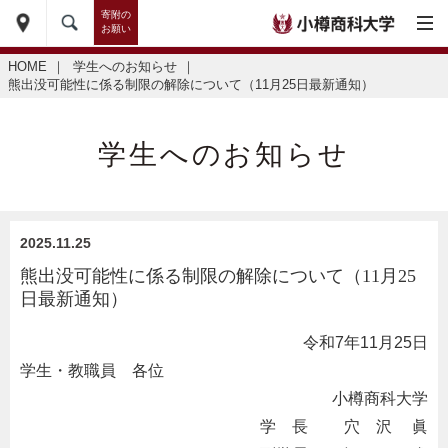
寄附の
お願い
HOME
｜
学生へのお知らせ
｜
熊出没可能性に係る制限の解除について（11月25日最新通知）
学生へのお知らせ
2025.11.25
熊出没可能性に係る制限の解除について（11月25
日最新通知）
令和
7
年
11
月
25
日
学生・教職員 各位
小樽商科大学
学 長 穴 沢 眞