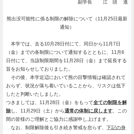
副学長 江 頭 進
熊出没可能性に係る制限の解除について（11月25日最新
通知）
本学では、去る
10
月
28
日付にて、同日から
11
月
7
日
（金）までの各制限について通知するとともに、11月6
日付にて、当該制限期間を11月28日（金）まで延長する
旨をお知らせしておりました。
その後、本学近辺において熊の目撃情報は確認されて
おらず、状況が落ち着いていることから、リスクは低下
したと判断いたしました。
つきましては、11月28日（金）をもって
全ての制限を解
除
し、11月29日（土）から
通常の体制に戻します
。この
間の皆様のご理解とご協力に感謝申し上げます。
なお、制限解除後も引き続き警戒を怠らず、
下記の身