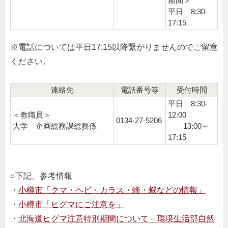
期間＞
平日 8:30-
17:15
※電話については平日17:15以降繋がりませんのでご留意
ください。
連絡先
電話番号等
受付時間
平日 8:30-
＜教職員＞
12:00
0134-27-5206
大学 企画総務課総務係
13:00～
17:15
○下記、参考情報
・
小樽市「クマ・ヘビ・カラス・蜂・蛾などの情報」
・
小樽市「ヒグマにご注意を」
・
北海道ヒグマ注意特別期間について
–
環境生活部自然