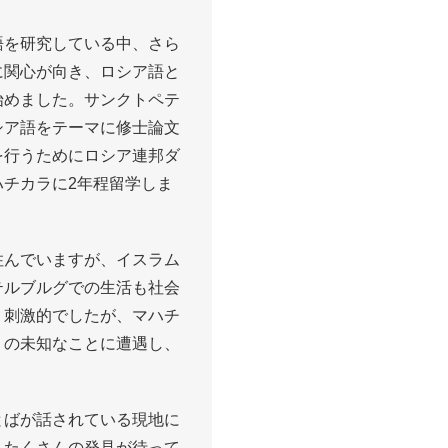
語を研究している中、さら
に関心が向き、ロシア語と
始めました。サンクトペテ
シア語をテーマに修士論文
を行うためにロシア連邦ダ
チカラに2年程留学しま
住んでいますが、イスラム
テルブルグでの生活も社会
、刺激的でしたが、マハチ
くの未知なことに遭遇し、
とばが話されている現地に
もたくさんの発見が待って