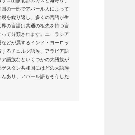
カサス山脈北部のカスピ海寄り、
和国の一部でアバール人によって
分裂を繰り返し、多くの言語が生
世界の言語は共通の祖先を持つ言
よって分類されます。ユーラシア
語などが属するインド・ヨーロッ
属するチュルク語族、アラビア語
ジア語族などいくつかの大語族が
ダゲスタン共和国にはどの大語族
さんあり、アバール語もそうした