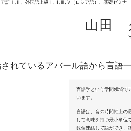
ア語Ⅰ,Ⅱ、外国語上級Ⅰ,Ⅱ,Ⅲ,Ⅳ（ロシア語）、基礎ゼミナ
山田 
Y
話されているアバール語から言語
言語学という学問領域で
います。
言語は、音の時間軸上の
して意味を持つ最小単位
数個連結して語ができ、