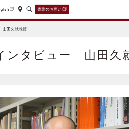
glish
寄附の
お願い
｜
山田久就教授
インタビュー 山田久