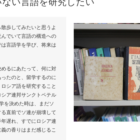
いない言語を研究したい
ら散歩してみたいと思うよ
読んでいて言語の構造への
では言語学を学び、将来は
決めるにあたって、何に対
あったのと、留学するのに
、ロシア語を研究すること
ロシア連邦サンクトペテル
学を決めた時は、まだソ
する直前でソ連が崩壊して
半年遅れ、すでにロシア連
主義の香りはまだ感じるこ