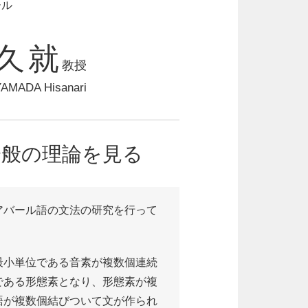
ール
久就
教授
AMADA Hisanari
一般の理論を見る
アバール語の文法の研究を行って
最小単位である音素が複数個連続
である形態素となり、形態素が複
語が複数個結びついて文が作られ