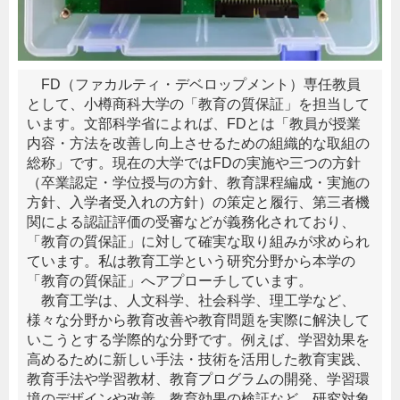
FD（ファカルティ・デベロップメント）専任教員
として、小樽商科大学の「教育の質保証」を担当して
います。文部科学省によれば、FDとは「教員が授業
内容・方法を改善し向上させるための組織的な取組の
総称」です。現在の大学ではFDの実施や三つの方針
（卒業認定・学位授与の方針、教育課程編成・実施の
方針、入学者受入れの方針）の策定と履行、第三者機
関による認証評価の受審などが義務化されており、
「教育の質保証」に対して確実な取り組みが求められ
ています。私は教育工学という研究分野から本学の
「教育の質保証」へアプローチしています。
教育工学は、人文科学、社会科学、理工学など、
様々な分野から教育改善や教育問題を実際に解決して
いこうとする学際的な分野です。例えば、学習効果を
高めるために新しい手法・技術を活用した教育実践、
教育手法や学習教材、教育プログラムの開発、学習環
境のデザインや改善、教育効果の検証など、研究対象