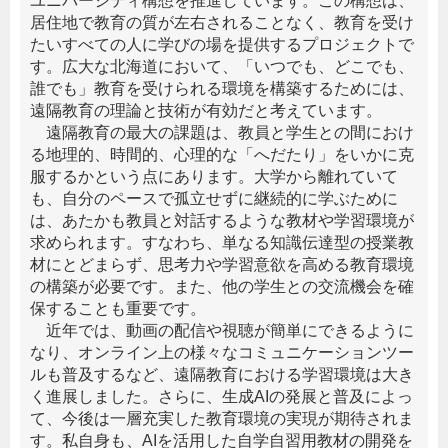
ユニバーシティ構想を推進しています。この構想は、
居住地で教育の質が左右されることなく、教育を受け
たいすべての人に学びの場を提供するプロジェクトで
す。広大な北海道において、「いつでも、どこでも、
誰でも」教育を受けられる環境を構築するためには、
遠隔教育の理論と技術が有効だと考えています。
遠隔教育の最大の課題は、教員と学生との間におけ
る地理的、時間的、心理的な「へだたり」をいかに克
服するかという点にあります。大学から離れていて
も、自分のペースで孤立せずに継続的に学ぶために
は、あたかも教員と対話するような教材や学習環境が
求められます。すなわち、単なる知識伝達型の授業教
材にとどまらず、思考力や学習意欲を高める教育環境
の構築が必要です。また、他の学生との交流機会を確
保することも重要です。
近年では、動画の配信や視聴が簡単にできるように
なり、オンライン上の様々なコミュニケーションツー
ルも普及するなど、遠隔教育における学習環境は大き
く進展しました。さらに、生成AIの発展と普及によっ
て、今後は一層充実した教育環境の実現が期待されま
す。私自身も、AIを活用した自学自習用教材の開発を