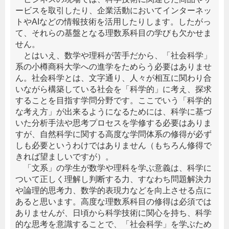
ービスを取引したり、企業活動においてインターネッ
トやAIなどの情報技術を活用したりします。したがっ
て、それらの基盤となる理数系科目の学びも欠かせま
せん。
とはいえ、数学や理科が苦手だから、「社会科学」
系の小樽商科大学への進学をためらう必要はありませ
ん。社会科学とは、文字通り、人々が相互に関わり合
いながら構築している社会を「科学的」に考え、探求
することを目指す学問分野です。ここでいう「科学的
な考え方」が出来るようになるためには、科学に基づ
いた分析手法や思考プロセスを学修する必要はありま
すが、自然科学に関する高度な学問体系の修得が必ず
しも必要というわけではありません（もちろん修得で
きれば望ましいですが）。
「文系」の学生が数学や理科を学ぶ意義は、科学に
ついて正しく理解し判断する力、すなわち問題解決力
や論理的思考力、数学的表現力などを向上させる点に
あると思います。高度な理数系科目の修得は必須では
ありませんが、日頃から科学技術に関心を持ち、科学
的な思考を意識することで、「社会科学」を学ぶため