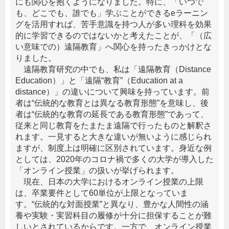
にも関心を抱くようになりました。特に、「いつで
も、どこでも、誰でも」学ぶことができるeラーニン
グを活用すれば、苦手意識を持つ人が多い理科を効果
的に学習できるのではないかと考えたことが、「（広
い意味での）遠隔教育」へ関心を持ったきっかけとな
りました。
遠隔教育研究の中でも、私は「遠隔教育（Distance
Education）」と「遠隔“教育”（Education at a
distance）」の違いについて興味を持っています。前
者は“伝統的な教育とは異なる教育形態”を意味し、後
者は“伝統的な教育の延長である教育形態”であって、
従来と同じ教育をたまたま遠隔で行ったものと解釈さ
れます。一見すると大きな違いが無いように感じられ
ますが、制度上は明確に区別されています。身近な例
としては、2020年のコロナ禍で多くの大学が導入した
「オンライン授業」の扱いが挙げられます。
現在、日本の大学におけるオンライン授業の上限
は、卒業要件として60単位が上限となっていま
す。“伝統的な対面授業”と異なり、豊かな人間性の涵
養や実験・実習科目の履修が十分に担保することが難
しいとされているからです。一方で、オンライン授業