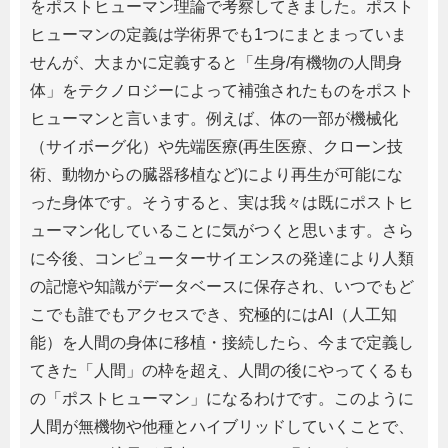
をポストヒューマン理論で考察してきました。ポスト
ヒューマンの定義は学術界でも1つにまとまっていま
せんが、大まかに定義すると「生身/有機物の人間身
体」をテクノロジーによって補強されたものをポスト
ヒューマンと言います。例えば、体の一部が機械化
（サイボーグ化）や先端医療(再生医療、クローン技
術、動物からの臓器移植など)により再生が可能にな
った身体です。そうすると、実は我々は既にポストヒ
ューマン化していることに気がつくと思います。さら
に今後、コンピューターサイエンスの発達により人類
の記憶や知識がデータベースに保存され、いつでもど
こでも誰でもアクセスでき、究極的にはAI（人工知
能）を人間の身体に移植・接続したら、今まで定義し
てきた「人間」の枠を超え、人間の後にやってくるも
の「ポストヒューマン」になるわけです。このように
人間が無機物や他種とハイブリッドしていくことで、