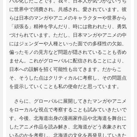
バル化したことです。我々、日本人が気づかないうち
に世界中で消費され、共感され、愛されています。彼
らは日本のマンガやアニメのキャラクターや世界から
「頑張る」精神を学んだり、時には救われたり、勇気
づけられています。ただし、日本マンガやアニメの中
にはジェンダーや人種といった面での多様性の欠如、
偏ったモノの見方など問題が隠されていることも否め
ません。これがグローバルに配信されることにより、
日本への誤解を招く可能性も出てきます。だからこ
そ、そうした点はクリティカルに考察し、その問題点
を提示していくことも私の使命だと思っています。
さらに、グローバルに展開してきたマンガやアニメ
をローカルな視点で考察することも試みていきたいで
す。今後、北海道出身の漫画家作品や北海道を舞台に
したアニメ作品を読み解き、北海道がどう表象されて
いるのかを考察し、北海道の文化を再発見していきた