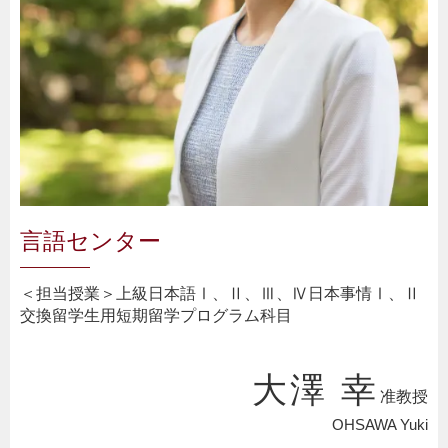
言語センター
＜担当授業＞
上級日本語Ⅰ、Ⅱ、Ⅲ、Ⅳ
日本事情Ⅰ、Ⅱ
交換留学生用短期留学プログラム科目
大澤 幸
准教授
OHSAWA Yuki