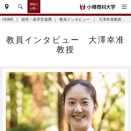
寄附の
お願い
HOME
｜
研究・産学官連携
｜
教員インタビュー
｜
大澤幸准教授
教員インタビュー 大澤幸准
教授