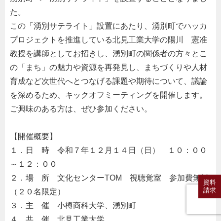
た。
この「湧別サテライト」設置にあたり、湧別町でハッカ
プロジェクトを推進している北見工業大学の陽川 憲准
教授を講師としてお招きし、湧別町の関係者の方々とこ
の「まち」の魅力や資源を再発見し、まちづくりや人材
育成など次世代へとつなげる課題や期待について、議論
を深めるため、キックオフミーティングを開催します。
ご興味のある方は、ぜひ参加ください。
【開催概要】
１．日 時 令和７年１２月１４日（日） １０：００
～１２：００
２．場 所 文化センターTOM 視聴覚室 参加費無料
資料
請求
（２０名限定）
３．主 催 小樽商科大学、湧別町
４．共 催 北見工業大学