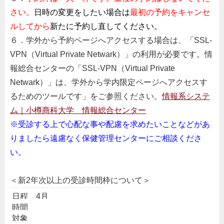
さい。
日時の変更をしたい場合は
最初の予約をキャンセ
ルしてから
新たに予約し直してください。
６．学外から予約ページへアクセスする場合は、
「SSL-
VPN（Virtual Private Netwark）」の利用が必要です。
情
報総合センターの
「SSL-VPN（Virtual Private
Netwark）」は、
学外から学内限定ページへアクセスす
るためのツールです」
をご参照ください。
情報系システ
ム｜小樽商科大学 情報総合センター
※受診する上で心配な事や配慮を求めたいことなどがあ
りましたら遠慮なく保健管理センターにご相談くださ
い。
＜新2年次以上の受診時間枠について＞
日程 4月
時間
対象