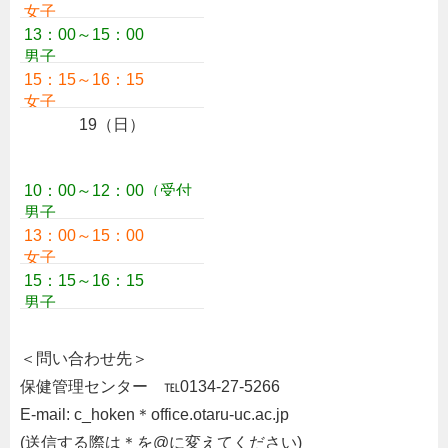
女子
11：50迄
）
13：00～15：00
男子
15：15～16：15
女子
19（日）
10：00～12：00（受付
男子
11：50迄）
13：00～15：00
女子
15：15～16：15
男子
＜問い合わせ先＞
保健管理センター ℡0134-27-5266
E-mail: c_hoken＊office.otaru-uc.ac.jp
(送信する際は＊を@に変えてください)