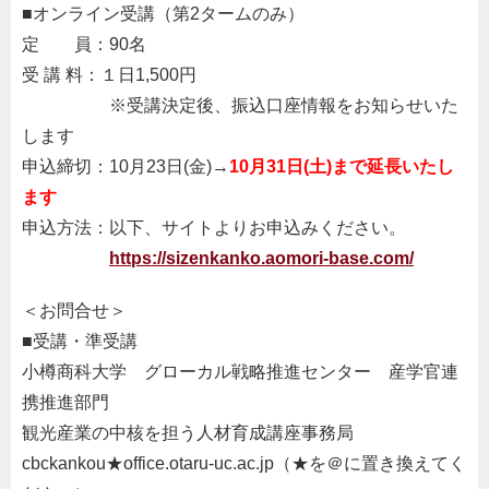
■オンライン受講（第2タームのみ）
定 員：90名
受 講 料：１日1,500円
。。。。。
※受講決定後、振込口座情報をお知らせいた
します
申込締切：10月23日(金)→
10月31日(土)まで延長いたし
ます
申込方法：以下、サイトよりお申込みください。
。。。。。
https://sizenkanko.aomori-base.com/
＜お問合せ＞
■受講・準受講
小樽商科大学 グローカル戦略推進センター 産学官連
携推進部門
観光産業の中核を担う人材育成講座事務局
cbckankou★office.otaru-uc.ac.jp（★を＠に置き換えてく