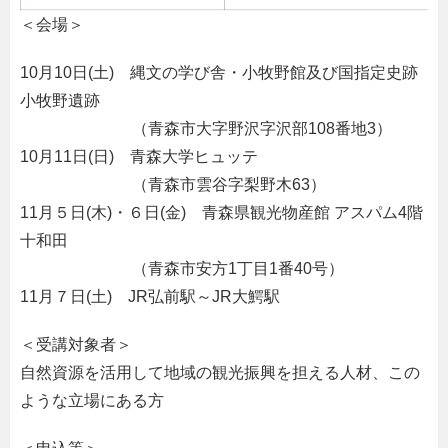
＜会場＞
10月10日(土) 縄文の学び舎・小牧野館及び国指定史跡
小牧野遺跡
。。。。。。。
（青森市大字野沢字沢部108番地3）
10月11日(日) 青森大学ヒュッテ
。。。。。。。
（青森市雲谷字梨野木63）
11月５日(木)・６日(金) 青森県観光物産館 アスパム4階
十和田
。。。。。。。
（青森市安方1丁目1番40号）
11月７日(土) JR弘前駅～JR大鰐駅
＜受講対象者＞
自然資源を活用して地域の観光振興を担える人材、この
ような立場にある方