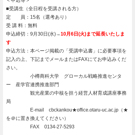
＜申込等＞
■受講生（全日程を受講される方）
定 員：15名（選考あり）
受 講 料：無料
申込締切：9月30日(水)→
10月6日(火)まで延長いたしま
す
申込方法：本ページ掲載の「受講申込書」に必要事項を
記入の上、下記までメールまたはFAXにてお申込みくだ
さい。
。。。。。
小樽商科大学 グローカル戦略推進センタ
ー 産学官連携推進部門
。。。。。
観光産業の中核を担う経営人材育成講座事務
局
。。。。。
E-mail cbckankou★office.otaru-uc.ac.jp（★
を＠に置き換えてください）
。。。。。
FAX 0134-27-5293