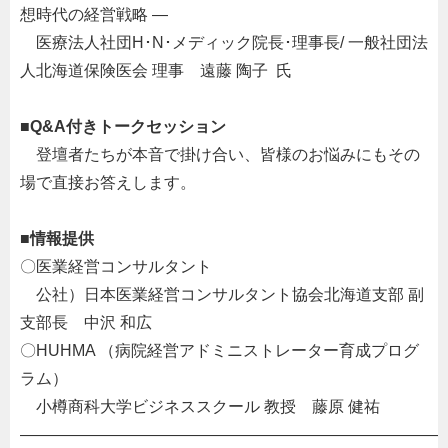
想時代の経営戦略 ―
・
医療法人社団H･N･メディック院長･理事長/ 一般社団法
人北海道保険医会 理事 遠藤 陶子 氏
・
■
Q&A付きトークセッション
・
登壇者たちが本音で掛け合い、皆様のお悩みにもその
場で直接お答えします。
・
■
情報提供
〇医業経営コンサルタント
・
公社）日本医業経営コンサルタント協会北海道支部 副
支部長 中沢 和広
〇HUHMA （病院経営アドミニストレーター育成プログ
ラム）
・
小樽商科大学ビジネススクール 教授 藤原 健祐
———————————————————————————