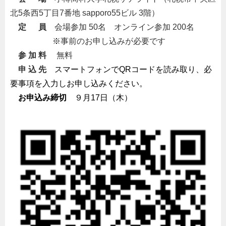
北5条西5丁目7番地 sapporo55ビル 3階）
・
定 員
・
会場参加 50名 オンライン参加 200名
・・・・・
※
事前のお申し込みが必要です
・
参 加 料
・/
無料
・
申 込 先
・
スマートフォンでQRコードを読み取り、必
要事項を入力しお申し込みください。
・
お申込み締切
９月17日（木）