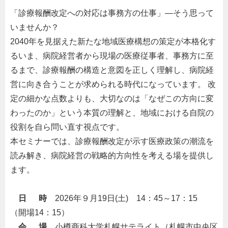
「診療報酬改定への対応は事務方の仕事」―そう思って
いませんか？
2040年を見据えた新たな地域医療構想の策定が本格化す
るいま、病院経営者から現場の医療従事者、事務方に至
るまで、診療報酬の構造と意図を正しく理解し、病院経
営に向き合うことが求められる時代になっています。 改
定の細かな点数よりも、大切なのは「なぜこの方向に変
わったのか」という本質の理解と、地域における自院の
役割を自ら問い直す視点です。
本セミナーでは、診療報酬改定が示す医療政策の潮流を
読み解き、病院経営の戦略的方向性を考える場を提供し
ます。
・
・
日 時
・
2026年９月19日(土) 14：45～17：15
（開場14：15）
・
会 場
・
小樽商科大学札幌サテライト（札幌市中央区