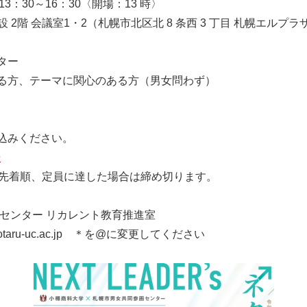
）13：30～16：30〈開場：13 時〉
 2階 会議室1・2（札幌市北区北 8 条西 3 丁目 札幌エルプラ
ター
る方、テーマに関心のある方（男女問わず）
込みください。
9
※先着順、定員に達した場合は締め切ります。
センター リカレント教育推進室
e.otaru-uc.ac.jp ＊を@に変更してください