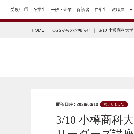
受験生
卒業生
一般・企業
保護者
在学生
教職員
En
HOME
｜
CGSからのお知らせ
｜
3/10 小樽商科
開催日時 : 2026/03/10
終了しました
3/10 小樽商