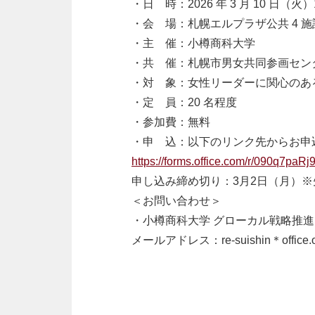
・日 時：2026 年 3 月 10 日（火
・会 場：札幌エルプラザ公共 4 施設
・主 催：小樽商科大学
・共 催：札幌市男女共同参画セン
・対 象：女性リーダーに関心のあ
・定 員：20 名程度
・参加費：無料
・申 込：以下のリンク先からお申
https://forms.office.com/r/090q7paRj
申し込み締め切り：3月2日（月）
＜お問い合わせ＞
・小樽商科大学 グローカル戦略推進
メールアドレス：re-suishin＊offic