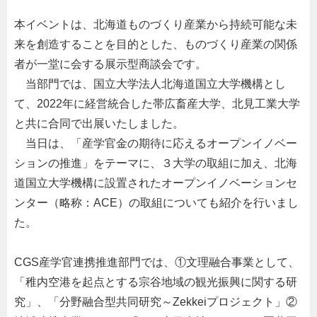
本イベントは、北海道ものづくり産業から持続可能な未
来を創造することを目的とした、ものづくり産業の関係
者が一堂に会する展示型商談会です。
当部門では、国立大学法人北海道国立大学機構とし
て、
2022
年に経営統合した帯広畜産大学、北見工業大学
と共に合同で出展いたしました。
当日は、「産学官金の期待に応えるオープンイノベー
ションの推進」をテーマに、３大学の取組に加え、北海
道国立大学機構に設置されたオープンイノベーションセ
ンター（略称：
ACE
）の取組についても紹介を行いまし
た。
CGS
産学官連携推進部門では、
①
文理融合事業として、
「稚内空港を起点とする宗谷地域の観光振興に関する研
究」、「分野融合型共同研究～
Zekkei
プロジェクト」
②