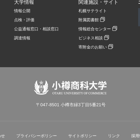
大学情報
関連施設・サイト
情報公開
札幌サテライト
点検・評価
附属図書館
公益通報窓口・相談窓口
情報総合センター
調達情報
ビジネス相談
寄附金のお願い
〒047-8501 小樽市緑3丁目5番21号
わせ
プライバシーポリシー
サイトポリシー
リンク
採用