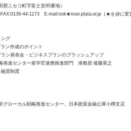
田郡ニセコ町字富士見95番地）
AX:0136-44-1173 E-mail:nsk★rose.plala.or.jp（
★を@に変
ィング
スプラン作成のポイント
ネスプラン発表会・ビジネスプランのブラッシュアップ
略推進センター産学官連携推進部門 准教授 後藤英之
と融資制度
学グローカル戦略推進センター、日本政策金融公庫小樽支店