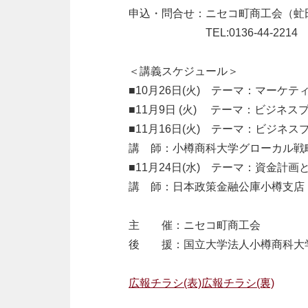
申込・問合せ：ニセコ町商工会（虻
・・・・・・・
TEL:0136-44-2214 F
＜講義スケジュール＞
■10月26日(火) テーマ：マーケテ
■11月9日 (火) テーマ：ビジネ
■11月16日(火) テーマ：ビジ
講 師：小樽商科大学グローカル戦
■11月24日(水) テーマ：資金計画
講 師：日本政策金融公庫小樽支店
主 催：ニセコ町商工会
後 援：国立大学法人小樽商科大
広報チラシ(表)
広報チラシ(裏)