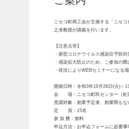
ご案内
ニセコ町商工会が主催する「ニセコ
之准教授が講義を行います。
【注意点等】
・新型コロナウイルス感染症予防対
・感染拡大防止のため、ご参加の際
・状況によりWEBセミナーになる
開催日時：令和3年10月26日(火)～11月
会 場：ニセコ町民センター（虻田
受講対象：創業予定者、創業間もな
定 員：15名
参 加 費：無料
申込方法：お申込フォームに必要事