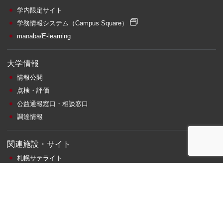
学内限定サイト
学務情報システム
（Campus Square）
manaba/E-learning
大学情報
情報公開
点検・評価
公益通報窓口・相談窓口
調達情報
関連施設・サイト
札幌サテライト
附属図書館
情報総合センター
ビジネス相談
寄附金のお願い