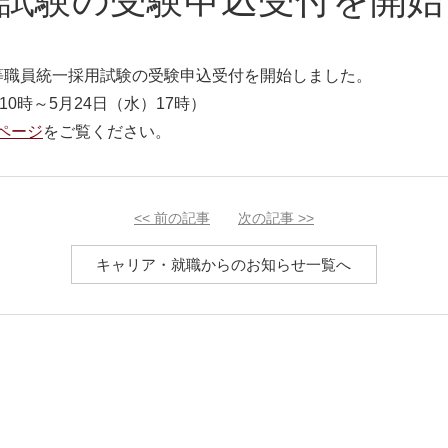
試験の受験申込受付を開始
等職員統一採用試験の受験申込受付を開始しました。
10
時～
5
月
24
日（水）
17
時）
ページ
をご覧ください。
<<
前の記事
次の記事
>>
キャリア・就職からのお知らせ一覧へ