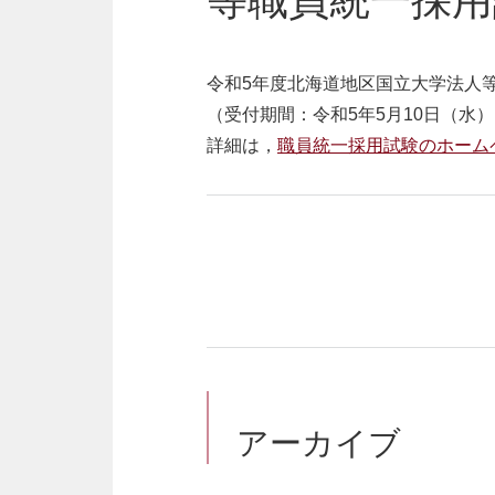
等職員統一採用
令和
5
年度北海道地区国立大学法人
（受付期間：令和
5
年
5
月
10
日（水）
詳細は，
職員
統一
採用試験のホーム
アーカイブ