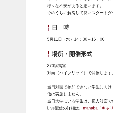
様々な不安があると思います。
今のうちに解消して良いスタートダ
日 時
5
月
11
日（水）
14
：
30
～
16
：
00
場所・開催形式
370
講義室
対面（ハイブリッド）で開催します
当日対面で参加できない学生に向け
信は実施しません。
当日大学にいる学生は、極力対面で
Live配信の詳細は、
manaba「キ