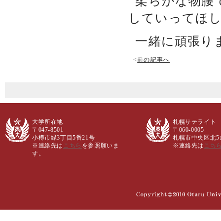
柔らかな物腰
していってほ
一緒に頑張り
<
前の記事へ
大学所在地
札幌サテライト
〒047-8501
〒060-0005
小樽市緑3丁目5番21号
札幌市中央区北5条西
※連絡先は
こちら
を参照願いま
※連絡先は
こち
す。