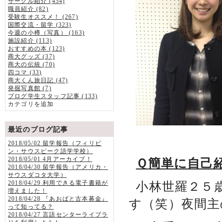
サークル紹介 (454)
職員紹介 (82)
受験生オススメ！ (267)
国際交流・留学 (323)
今週の小樽（写真） (163)
施設紹介 (113)
おすすめの本 (123)
商大グッズ (37)
商大の伝統 (70)
四コマ (33)
商大くん旅日記 (47)
発掘写真館 (7)
ブログ学生スタッフ記事 (133)
カテゴリを追加
最近のブログ記事
2018/05/02 留学報告（フィリピ
ン・サウスピーク語学学校）
2018/05/01 4月アーカイブ！
Ｑ
簡単に自己
2018/04/30 留学報告（アメリカ・
サウスダコタ大学）
2018/04/29 利用できる電子書籍が
小林世羅２５
増えました！
2018/04/28 『あおばと古本募金』
す（笑）夜間主
って知ってる？
2018/04/27 言語センターライブラ