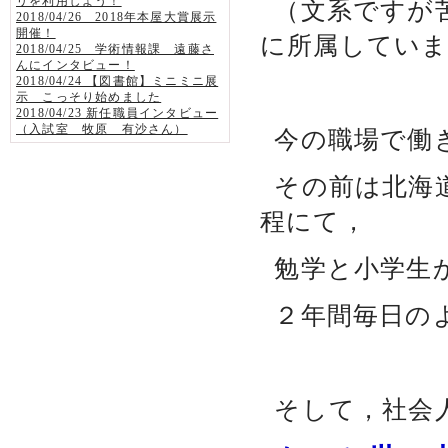
リを利用しよう！
（文系ですが
2018/04/26 2018年本屋大賞展示
開催！
に所属してい
2018/04/25 学術情報課 遠藤さ
んにインタビュー！
2018/04/24 【図書館】ミニミニ展
示 こっそり始めました
2018/04/23 新任職員インタビュー
（入試室 牧原 有沙さん）
今の職場で働
その前は北海
程にて，
勉学と小学生
２年間毎日の
そして，社会