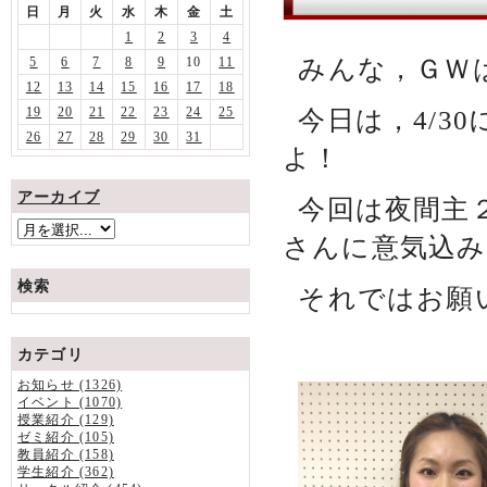
日
月
火
水
木
金
土
1
2
3
4
みんな，ＧＷ
5
6
7
8
9
10
11
12
13
14
15
16
17
18
19
20
21
22
23
24
25
今日は，4/3
26
27
28
29
30
31
よ！
アーカイブ
今回は夜間主
さんに意気込
検索
それではお願
カテゴリ
お知らせ (1326)
イベント (1070)
授業紹介 (129)
ゼミ紹介 (105)
教員紹介 (158)
学生紹介 (362)