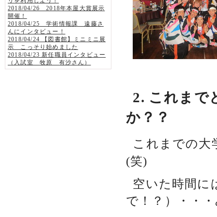
リを利用しよう！
2018/04/26 2018年本屋大賞展示
開催！
2018/04/25 学術情報課 遠藤さ
んにインタビュー！
2018/04/24 【図書館】ミニミニ展
示 こっそり始めました
2018/04/23 新任職員インタビュー
（入試室 牧原 有沙さん）
2. これま
か？？
これまでの大
(笑)
空いた時間に
で！？）・・・