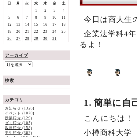
日
月
火
水
木
金
土
1
2
3
4
今日は商大生
5
6
7
8
9
10
11
12
13
14
15
16
17
18
19
20
21
22
23
24
25
企業法学科4
26
27
28
29
30
31
るよ！
アーカイブ
検索
カテゴリ
1. 簡単に
お知らせ (1326)
イベント (1070)
こんにちは！
授業紹介 (129)
ゼミ紹介 (105)
教員紹介 (158)
小樽商科大学
学生紹介 (362)