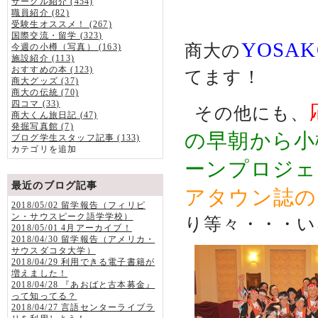
サークル紹介 (454)
職員紹介 (82)
受験生オススメ！ (267)
国際交流・留学 (323)
YOSA
商大の
今週の小樽（写真） (163)
施設紹介 (113)
おすすめの本 (123)
てます！
商大グッズ (37)
商大の伝統 (70)
四コマ (33)
その他にも、
商大くん旅日記 (47)
発掘写真館 (7)
の早朝から小
ブログ学生スタッフ記事 (133)
カテゴリを追加
ーンプロジェ
最近のブログ記事
アタウン誌の
2018/05/02 留学報告（フィリピ
ン・サウスピーク語学学校）
り等々・・・い
2018/05/01 4月アーカイブ！
2018/04/30 留学報告（アメリカ・
サウスダコタ大学）
2018/04/29 利用できる電子書籍が
増えました！
2018/04/28 『あおばと古本募金』
って知ってる？
2018/04/27 言語センターライブラ