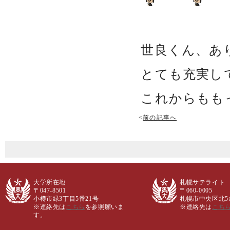
世良くん、あ
とても充実し
これからもも
<
前の記事へ
大学所在地
札幌サテライト
〒047-8501
〒060-0005
小樽市緑3丁目5番21号
札幌市中央区北5条西
※連絡先は
こちら
を参照願いま
※連絡先は
こち
す。