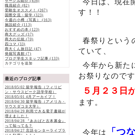
今日は、現在
サークル紹介 (454)
職員紹介 (82)
す！！
受験生オススメ！ (267)
国際交流・留学 (323)
今週の小樽（写真） (163)
施設紹介 (113)
おすすめの本 (123)
商大グッズ (37)
春祭りという
商大の伝統 (70)
四コマ (33)
商大くん旅日記 (47)
ていて、
発掘写真館 (7)
ブログ学生スタッフ記事 (133)
今年から新た
カテゴリを追加
お祭りなので
最近のブログ記事
2018/05/02 留学報告（フィリピ
５月２３日
ン・サウスピーク語学学校）
2018/05/01 4月アーカイブ！
ます。
2018/04/30 留学報告（アメリカ・
サウスダコタ大学）
2018/04/29 利用できる電子書籍が
増えました！
2018/04/28 『あおばと古本募金』
って知ってる？
「つ
今年は
2018/04/27 言語センターライブラ