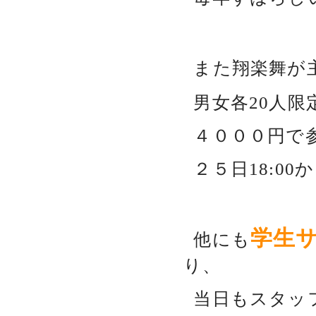
また翔楽舞が
男女各20人
４０００円で
２５日18:0
学生
他にも
り、
当日もスタッ