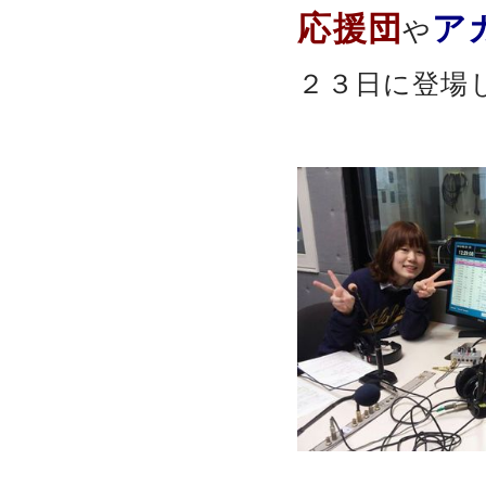
応援団
ア
や
２３日に登場