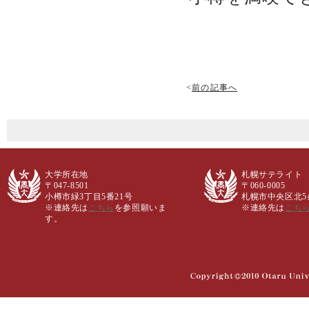
<
前の記事へ
大学所在地
札幌サテライト
〒047-8501
〒060-0005
小樽市緑3丁目5番21号
札幌市中央区北5条西
※連絡先は
こちら
を参照願いま
※連絡先は
こち
す。