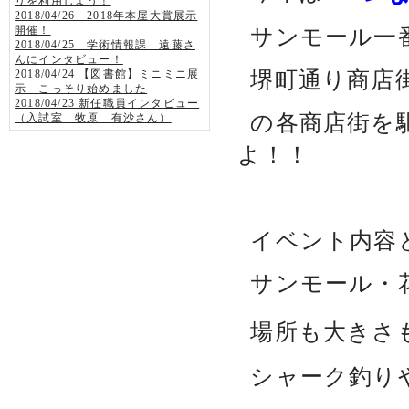
リを利用しよう！
2018/04/26 2018年本屋大賞展示
開催！
サンモール一
2018/04/25 学術情報課 遠藤さ
んにインタビュー！
堺町通り商店
2018/04/24 【図書館】ミニミニ展
示 こっそり始めました
2018/04/23 新任職員インタビュー
の各商店街を
（入試室 牧原 有沙さん）
よ！！
イベント内容
サンモール・
場所も大きさ
シャーク釣り