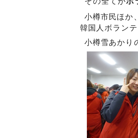
その全てが
ボ
小樽市民ほか
韓国人ボラン
小樽雪あかり