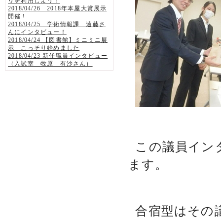
リを利用しよう！
2018/04/26 2018年本屋大賞展示
開催！
2018/04/25 学術情報課 遠藤さ
んにインタビュー！
2018/04/24 【図書館】ミニミニ展
示 こっそり始めました
2018/04/23 新任職員インタビュー
（入試室 牧原 有沙さん）
この議員イン
ます。
合宿型はその