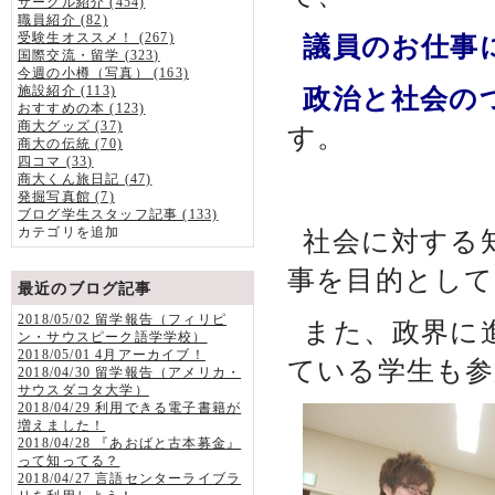
サークル紹介 (454)
職員紹介 (82)
受験生オススメ！ (267)
議員のお仕事
国際交流・留学 (323)
今週の小樽（写真） (163)
施設紹介 (113)
政治と社会の
おすすめの本 (123)
商大グッズ (37)
す。
商大の伝統 (70)
四コマ (33)
商大くん旅日記 (47)
発掘写真館 (7)
ブログ学生スタッフ記事 (133)
カテゴリを追加
社会に対する
事を目的として
最近のブログ記事
2018/05/02 留学報告（フィリピ
また、政界に
ン・サウスピーク語学学校）
2018/05/01 4月アーカイブ！
ている学生も参
2018/04/30 留学報告（アメリカ・
サウスダコタ大学）
2018/04/29 利用できる電子書籍が
増えました！
2018/04/28 『あおばと古本募金』
って知ってる？
2018/04/27 言語センターライブラ