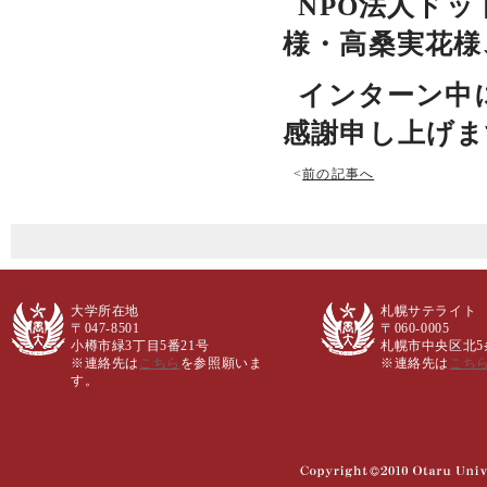
NPO法人ド
様・高桑実花様
インターン中
感謝申し上げま
<
前の記事へ
大学所在地
札幌サテライト
〒047-8501
〒060-0005
小樽市緑3丁目5番21号
札幌市中央区北5条西
※連絡先は
こちら
を参照願いま
※連絡先は
こち
す。