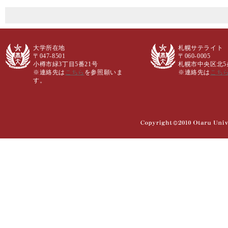
大学所在地
札幌サテライト
〒047-8501
〒060-0005
小樽市緑3丁目5番21号
札幌市中央区北5条西
※連絡先は
こちら
を参照願いま
※連絡先は
こち
す。