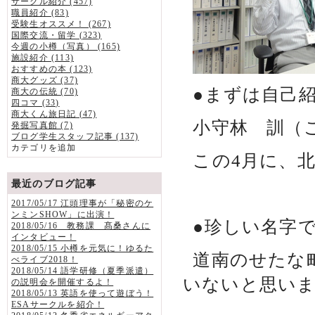
サークル紹介 (457)
職員紹介 (83)
受験生オススメ！ (267)
国際交流・留学 (323)
今週の小樽（写真） (165)
施設紹介 (113)
おすすめの本 (123)
商大グッズ (37)
●まずは自己
商大の伝統 (70)
四コマ (33)
商大くん旅日記 (47)
小守林 訓（
発掘写真館 (7)
ブログ学生スタッフ記事 (137)
カテゴリを追加
この4月に、
最近のブログ記事
2017/05/17 江頭理事が「秘密のケ
ンミンSHOW」に出演！
●珍しい名字
2018/05/16 教務課 髙桑さんに
インタビュー！
2018/05/15 小樽を元気に！ゆるた
道南のせたな
べライブ2018！
2018/05/14 語学研修（夏季派遣）
いないと思い
の説明会を開催するよ！
2018/05/13 英語を使って遊ぼう！
ESAサークルを紹介！