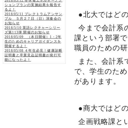
2018/05/12 冬季省エネルギーアク
ションプランの実施結果を報告す
るよ！
●北大ではど
2018/05/11 プレクトラムアンサン
ブル ５月２７日（日）演奏会の
お知らせ
今まで会計系
2018/5/10 英語レクチャーシリー
ズ第113弾 開催のお知らせ
課という部署で
2018/05/09 （本日開催）1・2年
生のためのキャリアガイダンスを
職員のための研
開催するよ！
2018/05/08 ４年生必見！健康診断
証明書と卒業見込証明書が発行可
また、会計系
能になったよ！
で、学生のた
があります。
●商大ではど
企画戦略課と