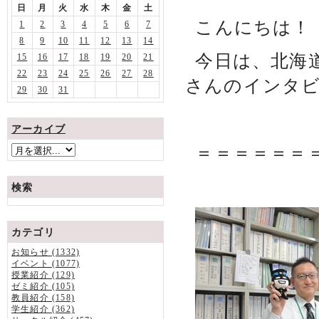
日
月
火
水
木
金
土
こんにちは！
1
2
3
4
5
6
7
8
9
10
11
12
13
14
今日は、北海
15
16
17
18
19
20
21
22
23
24
25
26
27
28
さんのインタ
29
30
31
アーカイブ
＝＝＝＝＝＝
検索
カテゴリ
お知らせ (1332)
イベント (1077)
授業紹介 (129)
ゼミ紹介 (105)
教員紹介 (158)
学生紹介 (362)