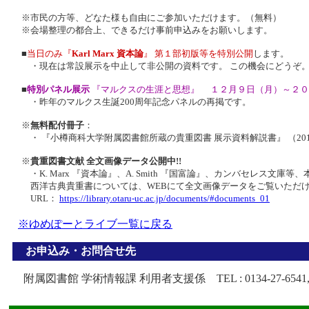
※市民の方等、どなた様も自由にご参加いただけます。（無料）
※会場整理の都合上、できるだけ事前申込みをお願いします。
■
当日のみ『
Karl Marx 資本論
』 第１部初版等を特別公開
します。
・現在は常設展示を中止して非公開の資料です。 この機会にどうぞ
■
特別パネル展示
『マルクスの生涯と思想』 １２月９日（月）～２０
・昨年のマルクス生誕200周年記念パネルの再掲です。
※
無料配付冊子
：
・ 『小樽商科大学附属図書館所蔵の貴重図書 展示資料解説書』 （201
※
貴重図書文献 全文画像データ公開中!!
・K. Marx 『資本論』、A. Smith 『国富論』、カンバセレス文庫等
西洋古典貴重書については、WEBにて全文画像データをご覧いただ
URL：
https://library.otaru-uc.ac.jp/documents/#documents_01
※ゆめぽーとライブ一覧に戻る
お申込み・お問合せ先
附属図書館 学術情報課 利用者支援係 TEL : 0134-27-6541, 5273 