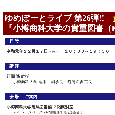
ゆめぽーとライブ 第26弾!!
『小樽商科大学の貴重図書（K.
日 時
令和元年１２月１７日（火） １８：００～１９：３０
講 師
江頭 進
教授
小樽商科大学 理事・副学長・附属図書館長
会 場 ・ ご案内
小樽商科大学附属図書館 ２階閲覧室
イベントスペース
（教育情報発信･地域連携向け）