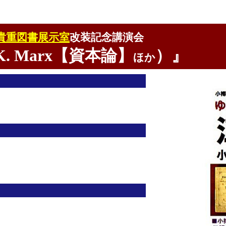
貴重図書展示室
改装記念講演会
 Marx【資本論】
）』
ほか