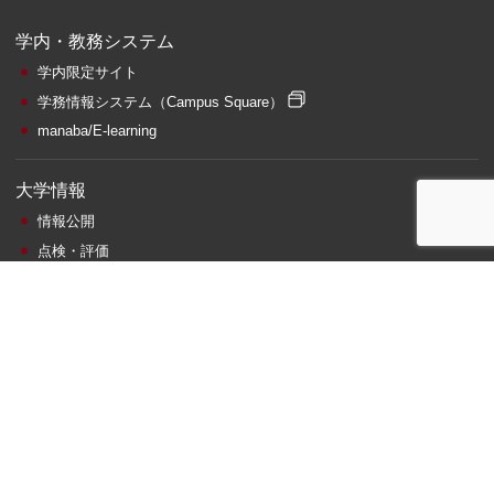
学内・教務システム
学内限定サイト
学務情報システム
（Campus Square）
manaba/E-learning
大学情報
情報公開
点検・評価
公益通報窓口・相談窓口
調達情報
関連施設・サイト
札幌サテライト
附属図書館
情報総合センター
ビジネス相談